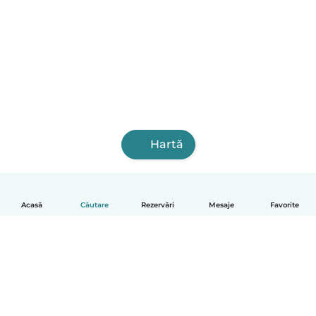
Hartă
Acasă
Căutare
Rezervări
Mesaje
Favorite
Română