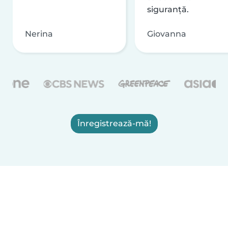
siguranță.
Nerina
Giovanna
Înregistrează-mă!