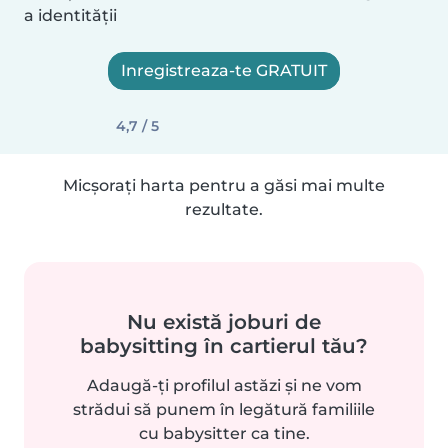
a identității
Inregistreaza-te GRATUIT
4,7 / 5
Micșorați harta pentru a găsi mai multe
rezultate.
Nu există joburi de
babysitting în cartierul tău?
Adaugă-ți profilul astăzi și ne vom
strădui să punem în legătură familiile
cu babysitter ca tine.