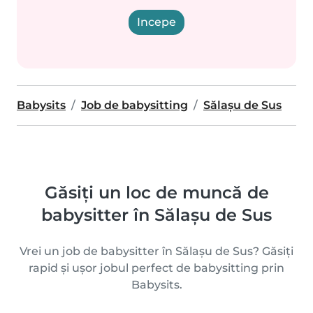
Incepe
Babysits
Job de babysitting
Sălaşu de Sus
Găsiți un loc de muncă de
babysitter în Sălaşu de Sus
Vrei un job de babysitter în Sălaşu de Sus? Găsiți
rapid și ușor jobul perfect de babysitting prin
Babysits.