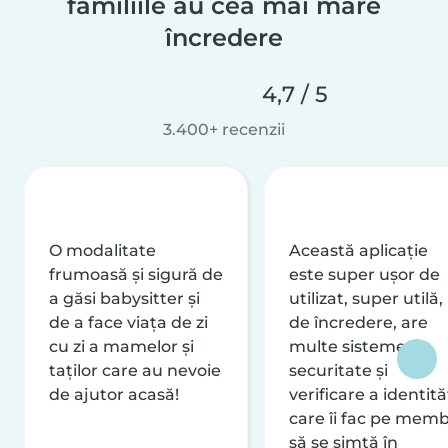
familiile au cea mai mare
încredere
4,7 / 5
3.400+ recenzii
O modalitate
Această aplicație
frumoasă și sigură de
este super ușor de
a găsi babysitter și
utilizat, super utilă,
de a face viața de zi
de încredere, are
cu zi a mamelor și
multe sisteme de
taților care au nevoie
securitate și
de ajutor acasă!
verificare a identităț
care îi fac pe memb
să se simtă în