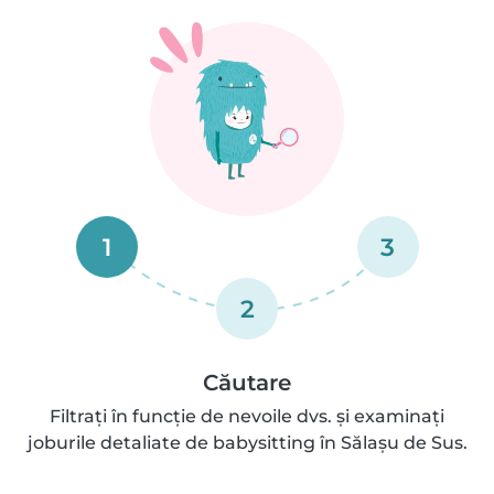
1
3
2
Căutare
Filtrați în funcție de nevoile dvs. și examinați
joburile detaliate de babysitting în Sălaşu de Sus.