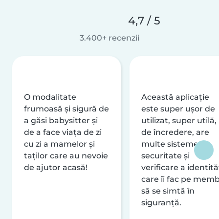
4,7 / 5
3.400+ recenzii
O modalitate
Această aplicație
frumoasă și sigură de
este super ușor de
a găsi babysitter și
utilizat, super utilă,
de a face viața de zi
de încredere, are
cu zi a mamelor și
multe sisteme de
taților care au nevoie
securitate și
de ajutor acasă!
verificare a identităț
care îi fac pe memb
să se simtă în
siguranță.