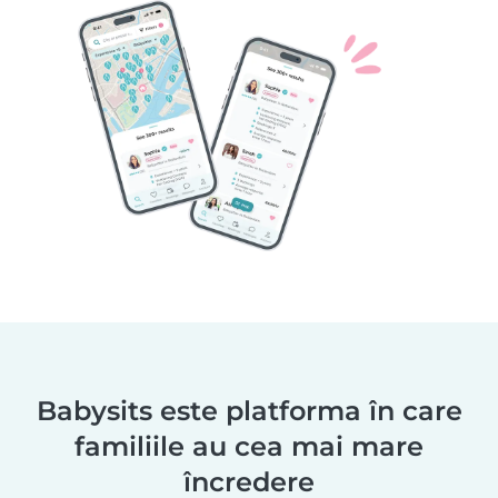
Babysits este platforma în care
familiile au cea mai mare
încredere