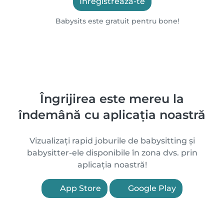
Înregistrează-te
Babysits este gratuit pentru bone!
Îngrijirea este mereu la
îndemână cu aplicația noastră
Vizualizați rapid joburile de babysitting și
babysitter-ele disponibile în zona dvs. prin
aplicația noastră!
App Store
Google Play