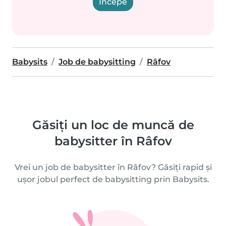
Incepe
Babysits
Job de babysitting
Râfov
Găsiți un loc de muncă de
babysitter în Râfov
Vrei un job de babysitter în Râfov? Găsiți rapid și
ușor jobul perfect de babysitting prin Babysits.