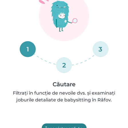
1
3
2
Căutare
Filtrați în funcție de nevoile dvs. și examinați
joburile detaliate de babysitting în Râfov.