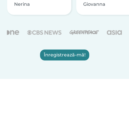
Nerina
Giovanna
Înregistrează-mă!