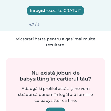
Inregistreaza-te GRATUIT
4,7 / 5
Micșorați harta pentru a găsi mai multe
rezultate.
Nu există joburi de
babysitting în cartierul tău?
Adaugă-ți profilul astăzi și ne vom
strădui să punem în legătură familiile
cu babysitter ca tine.