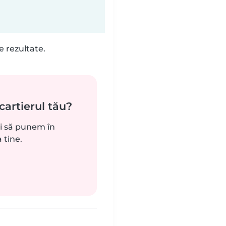
e rezultate.
cartierul tău?
ui să punem în
 tine.