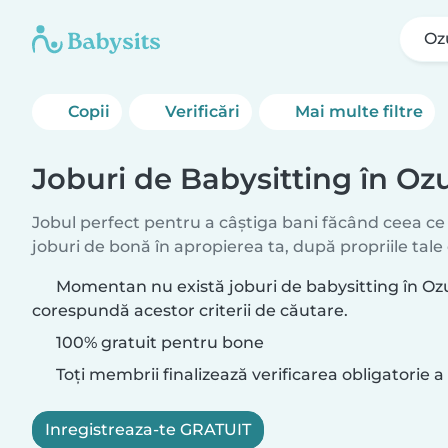
Oz
Copii
Verificări
Mai multe filtre
Joburi de Babysitting în Oz
Jobul perfect pentru a câștiga bani făcând ceea ce 
joburi de bonă în apropierea ta, după propriile tale 
Momentan nu există joburi de babysitting în Oz
corespundă acestor criterii de căutare.
100% gratuit pentru bone
Toți membrii finalizează verificarea obligatorie a 
Inregistreaza-te GRATUIT