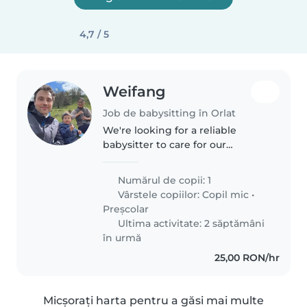
4,7 / 5
Weifang
Job de babysitting în Orlat
We're looking for a reliable
babysitter to care for our
independent, curious, and
energetic toddler and
Numărul de copii: 1
preschooler at our home.
Vârstele copiilor:
Copil mic
•
Experience with special needs is
Preșcolar
a plus.
Ultima activitate: 2 săptămâni
în urmă
25,00 RON/hr
Micșorați harta pentru a găsi mai multe