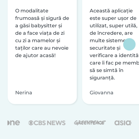
O modalitate
Această aplicație
frumoasă și sigură de
este super ușor de
a găsi babysitter și
utilizat, super utilă,
de a face viața de zi
de încredere, are
cu zi a mamelor și
multe sisteme de
taților care au nevoie
securitate și
de ajutor acasă!
verificare a identităț
care îi fac pe memb
să se simtă în
siguranță.
Nerina
Giovanna