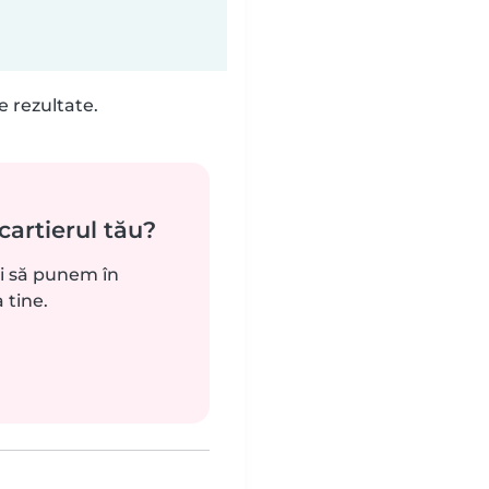
e rezultate.
cartierul tău?
ui să punem în
 tine.