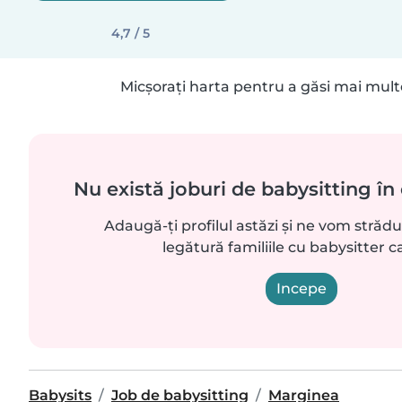
4,7 / 5
Micșorați harta pentru a găsi mai mult
Nu există joburi de babysitting în 
Adaugă-ți profilul astăzi și ne vom străd
legătură familiile cu babysitter ca
Incepe
Babysits
Job de babysitting
Marginea