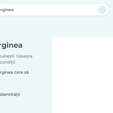
rginea
rginea
iubești. Găsește
condiții.
rginea care să
identității