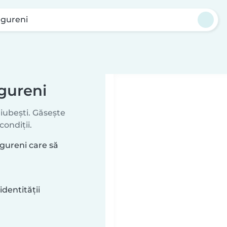
gureni
gureni
iubești. Găsește
condiții.
gureni care să
identității