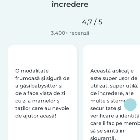
încredere
4,7 / 5
3.400+ recenzii
O modalitate
Această aplicație
frumoasă și sigură de
este super ușor de
a găsi babysitter și
utilizat, super utilă,
de a face viața de zi
de încredere, are
cu zi a mamelor și
multe sisteme de
taților care au nevoie
securitate și
de ajutor acasă!
verificare a identităț
care îi fac pe memb
să se simtă în
siguranță.