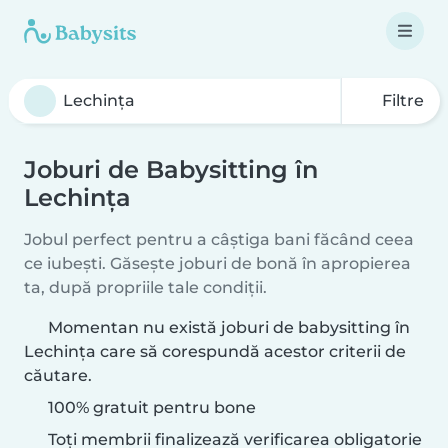
Filtre
Joburi de Babysitting în
Lechinţa
Jobul perfect pentru a câștiga bani făcând ceea
ce iubești. Găsește joburi de bonă în apropierea
ta, după propriile tale condiții.
Momentan nu există joburi de babysitting în
Lechinţa care să corespundă acestor criterii de
căutare.
100% gratuit pentru bone
Toți membrii finalizează verificarea obligatorie