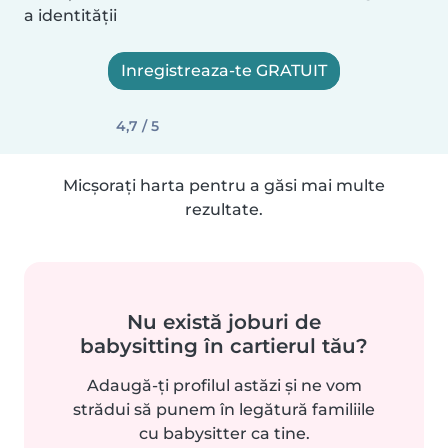
a identității
Inregistreaza-te GRATUIT
4,7 / 5
Micșorați harta pentru a găsi mai multe
rezultate.
Nu există joburi de
babysitting în cartierul tău?
Adaugă-ți profilul astăzi și ne vom
strădui să punem în legătură familiile
cu babysitter ca tine.