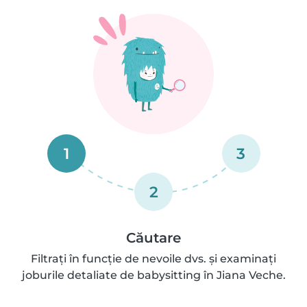
1
3
2
Căutare
Filtrați în funcție de nevoile dvs. și examinați
joburile detaliate de babysitting în Jiana Veche.