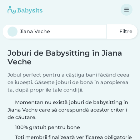
Filtre
Joburi de Babysitting în Jiana
Veche
Jobul perfect pentru a câștiga bani făcând ceea
ce iubești. Găsește joburi de bonă în apropierea
ta, după propriile tale condiții.
Momentan nu există joburi de babysitting în
Jiana Veche care să corespundă acestor criterii
de căutare.
100% gratuit pentru bone
Toți membrii finalizează verificarea obligatorie