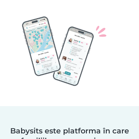
Babysits este platforma în care