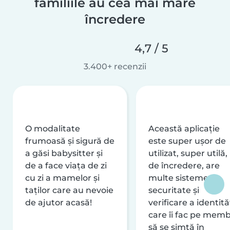
familiile au cea mai mare
încredere
4,7 / 5
3.400+ recenzii
O modalitate
Această aplicație
frumoasă și sigură de
este super ușor de
a găsi babysitter și
utilizat, super utilă,
de a face viața de zi
de încredere, are
cu zi a mamelor și
multe sisteme de
taților care au nevoie
securitate și
de ajutor acasă!
verificare a identităț
care îi fac pe memb
să se simtă în