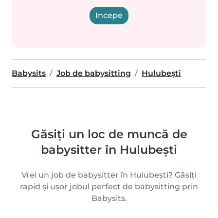
Incepe
Babysits
Job de babysitting
Hulubeşti
Găsiți un loc de muncă de
babysitter în Hulubeşti
Vrei un job de babysitter în Hulubeşti? Găsiți
rapid și ușor jobul perfect de babysitting prin
Babysits.