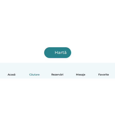
Hartă
Acasă
Căutare
Rezervări
Mesaje
Favorite
Română