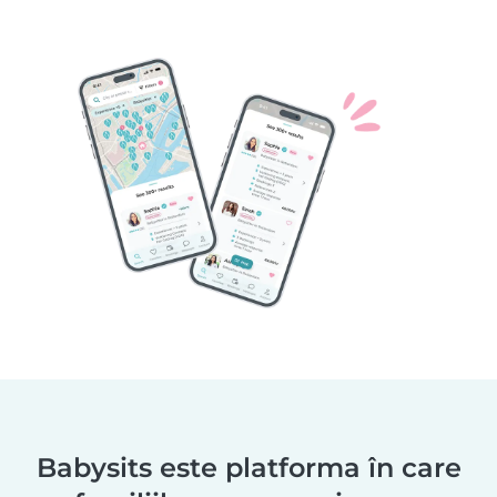
Babysits este platforma în care