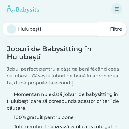
Filtre
Joburi de Babysitting în
Hulubeşti
Jobul perfect pentru a câștiga bani făcând ceea
ce iubești. Găsește joburi de bonă în apropierea
ta, după propriile tale condiții.
Momentan nu există joburi de babysitting în
Hulubeşti care să corespundă acestor criterii de
căutare.
100% gratuit pentru bone
Toți membrii finalizează verificarea obligatorie