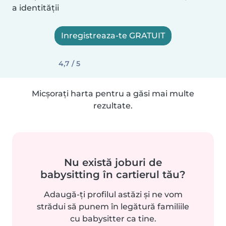
a identității
Inregistreaza-te GRATUIT
4,7 / 5
Micșorați harta pentru a găsi mai multe
rezultate.
Nu există joburi de
babysitting în cartierul tău?
Adaugă-ți profilul astăzi și ne vom
strădui să punem în legătură familiile
cu babysitter ca tine.