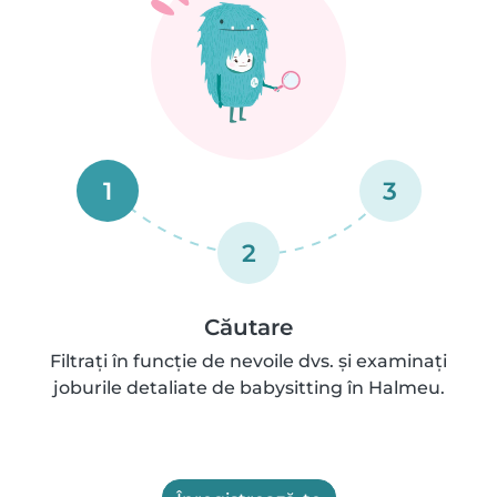
1
3
2
Căutare
Filtrați în funcție de nevoile dvs. și examinați
joburile detaliate de babysitting în Halmeu.