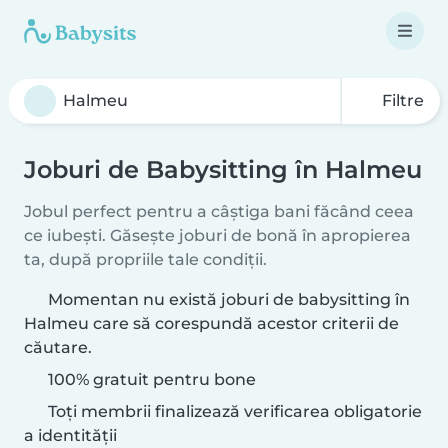
Filtre
Joburi de Babysitting în Halmeu
Jobul perfect pentru a câștiga bani făcând ceea
ce iubești. Găsește joburi de bonă în apropierea
ta, după propriile tale condiții.
Momentan nu există joburi de babysitting în
Halmeu care să corespundă acestor criterii de
căutare.
100% gratuit pentru bone
Toți membrii finalizează verificarea obligatorie
a identității