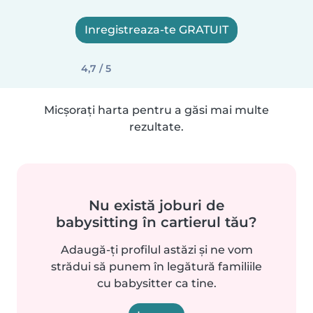
Inregistreaza-te GRATUIT
4,7 / 5
Micșorați harta pentru a găsi mai multe
rezultate.
Nu există joburi de
babysitting în cartierul tău?
Adaugă-ți profilul astăzi și ne vom
strădui să punem în legătură familiile
cu babysitter ca tine.