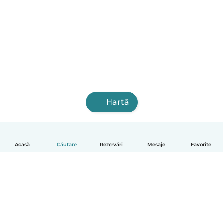
Hartă
Acasă
Căutare
Rezervări
Mesaje
Favorite
Română