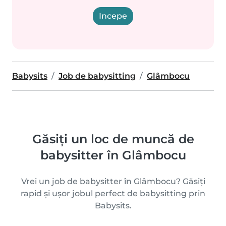
Incepe
Babysits
Job de babysitting
Glâmbocu
Găsiți un loc de muncă de
babysitter în Glâmbocu
Vrei un job de babysitter în Glâmbocu? Găsiți
rapid și ușor jobul perfect de babysitting prin
Babysits.