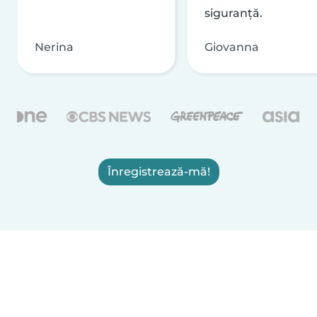
siguranță.
Nerina
Giovanna
Înregistrează-mă!