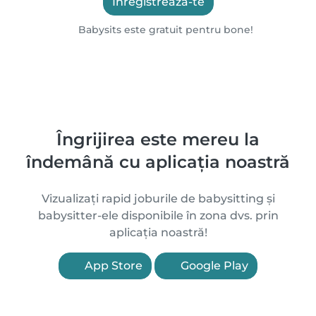
Înregistrează-te
Babysits este gratuit pentru bone!
Îngrijirea este mereu la
îndemână cu aplicația noastră
Vizualizați rapid joburile de babysitting și
babysitter-ele disponibile în zona dvs. prin
aplicația noastră!
App Store
Google Play