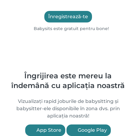
Înregistrează-te
Babysits este gratuit pentru bone!
Îngrijirea este mereu la
îndemână cu aplicația noastră
Vizualizați rapid joburile de babysitting și
babysitter-ele disponibile în zona dvs. prin
aplicația noastră!
App Store
Google Play