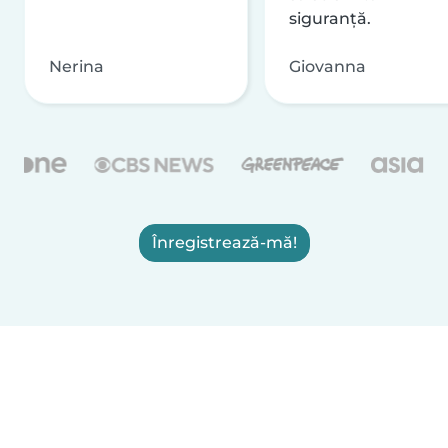
siguranță.
Nerina
Giovanna
Înregistrează-mă!