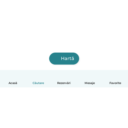
Hartă
Acasă
Căutare
Rezervări
Mesaje
Favorite
Română