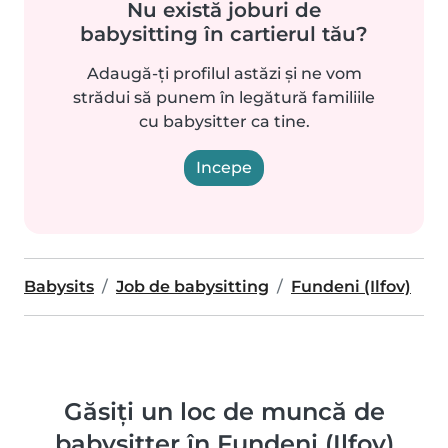
Nu există joburi de
babysitting în cartierul tău?
Adaugă-ți profilul astăzi și ne vom
strădui să punem în legătură familiile
cu babysitter ca tine.
Incepe
Babysits
Job de babysitting
Fundeni (Ilfov)
Găsiți un loc de muncă de
babysitter în Fundeni (Ilfov)