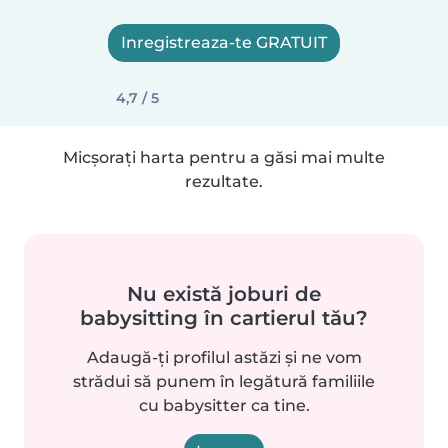
Inregistreaza-te GRATUIT
4,7 / 5
Micșorați harta pentru a găsi mai multe
rezultate.
Nu există joburi de
babysitting în cartierul tău?
Adaugă-ți profilul astăzi și ne vom
strădui să punem în legătură familiile
cu babysitter ca tine.