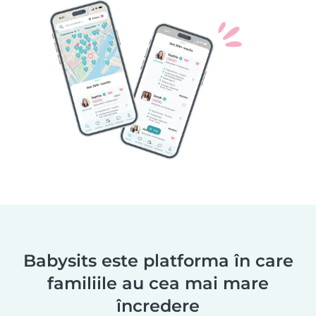
Babysits este platforma în care
familiile au cea mai mare
încredere