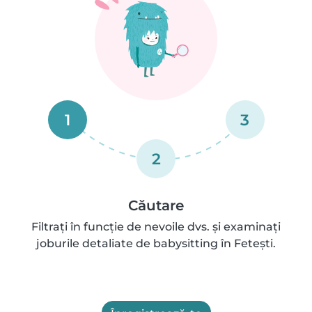
1
3
2
Căutare
Filtrați în funcție de nevoile dvs. și examinați
joburile detaliate de babysitting în Feteşti.