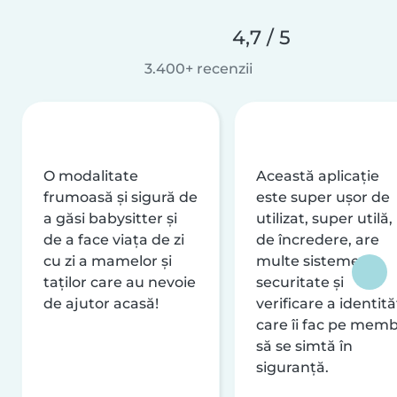
4,7 / 5
3.400+ recenzii
O modalitate
Această aplicație
frumoasă și sigură de
este super ușor de
a găsi babysitter și
utilizat, super utilă,
de a face viața de zi
de încredere, are
cu zi a mamelor și
multe sisteme de
taților care au nevoie
securitate și
de ajutor acasă!
verificare a identităț
care îi fac pe memb
să se simtă în
siguranță.