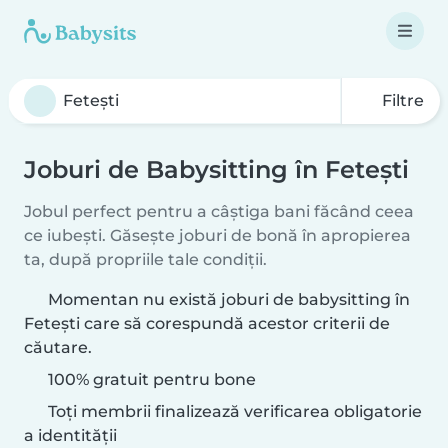
Filtre
Joburi de Babysitting în Feteşti
Jobul perfect pentru a câștiga bani făcând ceea
ce iubești. Găsește joburi de bonă în apropierea
ta, după propriile tale condiții.
Momentan nu există joburi de babysitting în
Feteşti care să corespundă acestor criterii de
căutare.
100% gratuit pentru bone
Toți membrii finalizează verificarea obligatorie
a identității