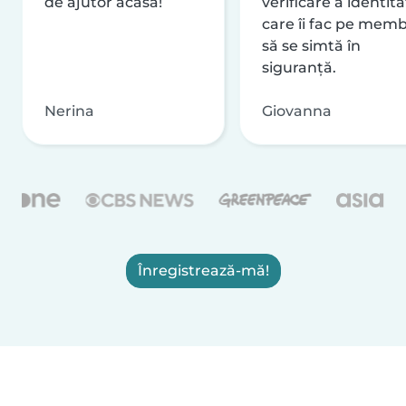
de ajutor acasă!
verificare a identităț
care îi fac pe memb
să se simtă în
siguranță.
Nerina
Giovanna
Înregistrează-mă!