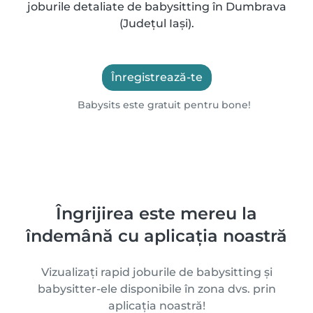
joburile detaliate de babysitting în Dumbrava
(Județul Iași).
Înregistrează-te
Babysits este gratuit pentru bone!
Îngrijirea este mereu la
îndemână cu aplicația noastră
Vizualizați rapid joburile de babysitting și
babysitter-ele disponibile în zona dvs. prin
aplicația noastră!