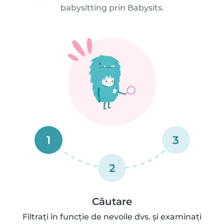
babysitting prin Babysits.
1
3
2
Căutare
Filtrați în funcție de nevoile dvs. și examinați