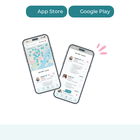
App Store
Google Play