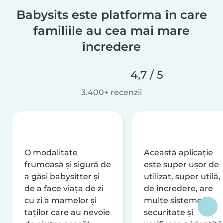
Babysits este platforma în care
familiile au cea mai mare
încredere
4,7 / 5
3.400+ recenzii
O modalitate
Această aplicație
frumoasă și sigură de
este super ușor de
a găsi babysitter și
utilizat, super utilă,
de a face viața de zi
de încredere, are
cu zi a mamelor și
multe sisteme de
taților care au nevoie
securitate și