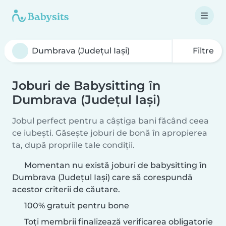
Filtre
Joburi de Babysitting în
Dumbrava (Județul Iași)
Jobul perfect pentru a câștiga bani făcând ceea
ce iubești. Găsește joburi de bonă în apropierea
ta, după propriile tale condiții.
Momentan nu există joburi de babysitting în
Dumbrava (Județul Iași) care să corespundă
acestor criterii de căutare.
100% gratuit pentru bone
Toți membrii finalizează verificarea obligatorie