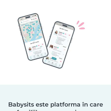
Babysits este platforma în care