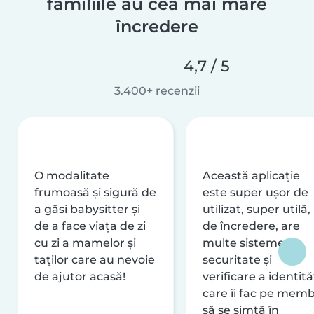
familiile au cea mai mare
încredere
4,7 / 5
3.400+ recenzii
O modalitate
Această aplicație
frumoasă și sigură de
este super ușor de
a găsi babysitter și
utilizat, super utilă,
de a face viața de zi
de încredere, are
cu zi a mamelor și
multe sisteme de
taților care au nevoie
securitate și
de ajutor acasă!
verificare a identităț
care îi fac pe memb
să se simtă în