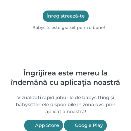
Înregistrează-te
Babysits este gratuit pentru bone!
Îngrijirea este mereu la
îndemână cu aplicația noastră
Vizualizați rapid joburile de babysitting și
babysitter-ele disponibile în zona dvs. prin
aplicația noastră!
App Store
Google Play