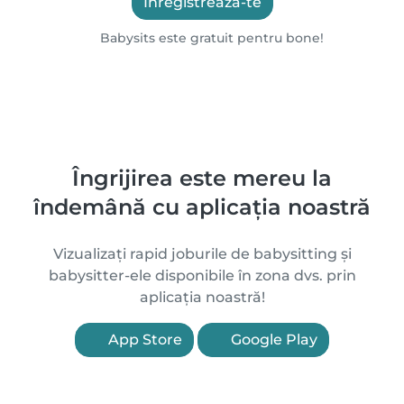
Înregistrează-te
Babysits este gratuit pentru bone!
Îngrijirea este mereu la
îndemână cu aplicația noastră
Vizualizați rapid joburile de babysitting și
babysitter-ele disponibile în zona dvs. prin
aplicația noastră!
App Store
Google Play