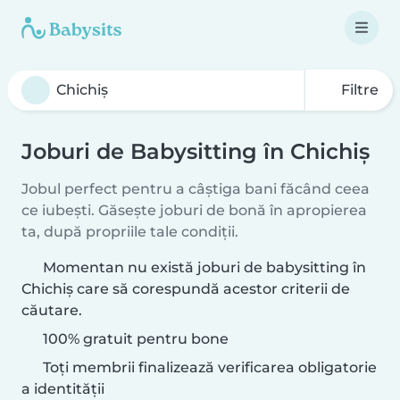
Filtre
Joburi de Babysitting în Chichiş
Jobul perfect pentru a câștiga bani făcând ceea
ce iubești. Găsește joburi de bonă în apropierea
ta, după propriile tale condiții.
Momentan nu există joburi de babysitting în
Chichiş care să corespundă acestor criterii de
căutare.
100% gratuit pentru bone
Toți membrii finalizează verificarea obligatorie
a identității