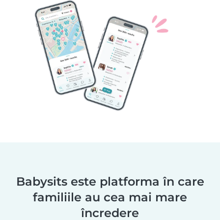
Babysits este platforma în care
familiile au cea mai mare
încredere