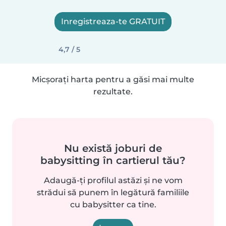
Inregistreaza-te GRATUIT
4,7 / 5
Micșorați harta pentru a găsi mai multe
rezultate.
Nu există joburi de
babysitting în cartierul tău?
Adaugă-ți profilul astăzi și ne vom
strădui să punem în legătură familiile
cu babysitter ca tine.