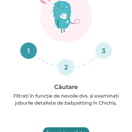
1
3
2
Căutare
Filtrați în funcție de nevoile dvs. și examinați
joburile detaliate de babysitting în Chichiş.