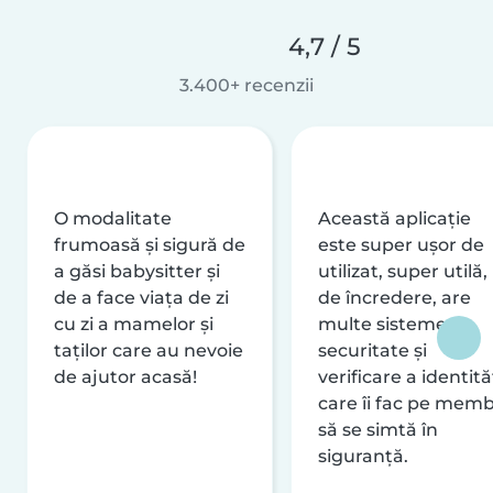
4,7 / 5
3.400+ recenzii
O modalitate
Această aplicație
frumoasă și sigură de
este super ușor de
a găsi babysitter și
utilizat, super utilă,
de a face viața de zi
de încredere, are
cu zi a mamelor și
multe sisteme de
taților care au nevoie
securitate și
de ajutor acasă!
verificare a identităț
care îi fac pe memb
să se simtă în
siguranță.