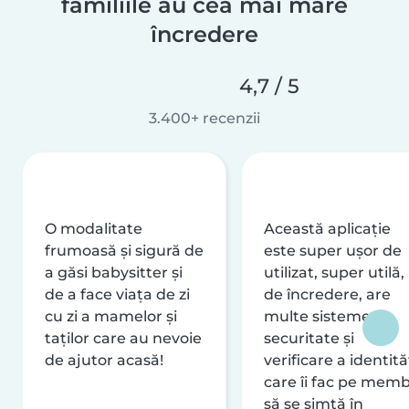
familiile au cea mai mare
încredere
4,7 / 5
3.400+ recenzii
O modalitate
Această aplicație
frumoasă și sigură de
este super ușor de
a găsi babysitter și
utilizat, super utilă,
de a face viața de zi
de încredere, are
cu zi a mamelor și
multe sisteme de
taților care au nevoie
securitate și
de ajutor acasă!
verificare a identităț
care îi fac pe memb
să se simtă în