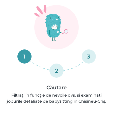
1
3
2
Căutare
Filtrați în funcție de nevoile dvs. și examinați
joburile detaliate de babysitting în Chişineu-Criş.