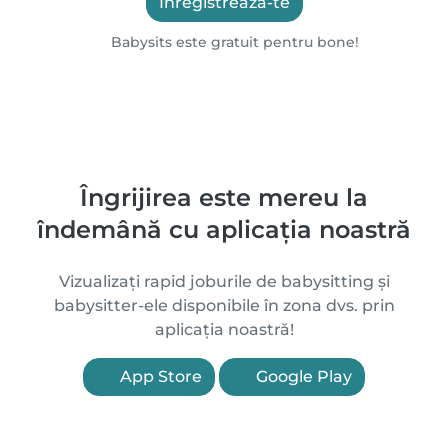
Înregistrează-te
Babysits este gratuit pentru bone!
Îngrijirea este mereu la
îndemână cu aplicația noastră
Vizualizați rapid joburile de babysitting și
babysitter-ele disponibile în zona dvs. prin
aplicația noastră!
App Store
Google Play