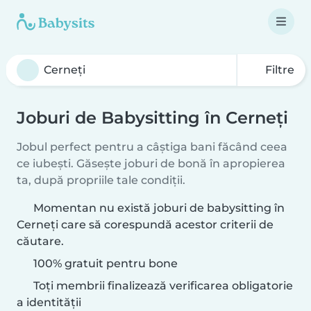
Filtre
Joburi de Babysitting în Cerneți
Jobul perfect pentru a câștiga bani făcând ceea
ce iubești. Găsește joburi de bonă în apropierea
ta, după propriile tale condiții.
Momentan nu există joburi de babysitting în
Cerneți care să corespundă acestor criterii de
căutare.
100% gratuit pentru bone
Toți membrii finalizează verificarea obligatorie
a identității