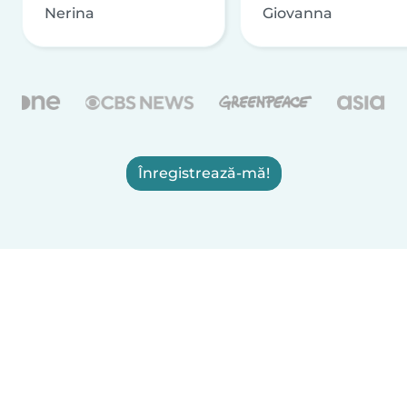
Nerina
Giovanna
Înregistrează-mă!