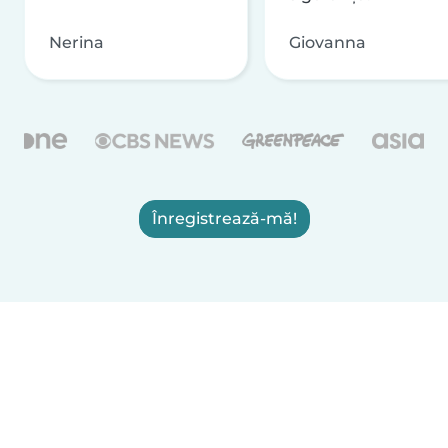
Nerina
Giovanna
Înregistrează-mă!