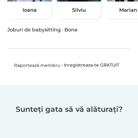
Ioana
Silviu
Marian
Joburi de babysitting
·
Bone
•
Inregistreaza-te GRATUIT
Raportează membru
Sunteți gata să vă alăturați?