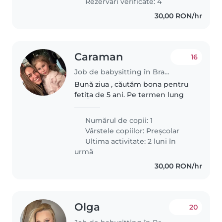
Rezervări verificate: 4
30,00 RON/hr
Caraman
16
Job de babysitting în Brașov
Bună ziua , căutăm bona pentru
fetița de 5 ani. Pe termen lung
Numărul de copii: 1
Vârstele copiilor:
Preșcolar
Ultima activitate: 2 luni în
urmă
30,00 RON/hr
Olga
20