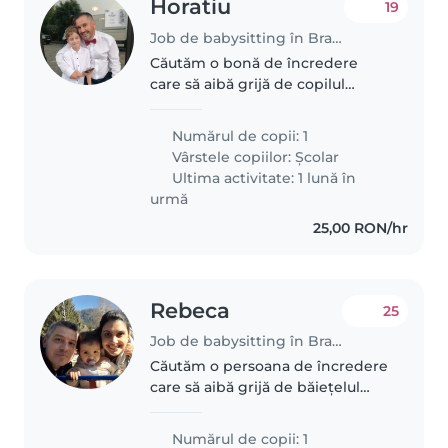
Horatiu
19
Job de babysitting în Brașov
Căutăm o bonă de încredere
care să aibă grijă de copilul
nostru de vârstă școlară. Ne
dorim o persoană care să îl ajute
Numărul de copii: 1
la temele pentru acasă și să îl
Vârstele copiilor:
Școlar
observe în timpul jocului și..
Ultima activitate: 1 lună în
urmă
25,00 RON/hr
Rebeca
25
Job de babysitting în Brașov
Căutăm o persoana de încredere
care să aibă grijă de băiețelul
nostru de 1 an si 9 luni. Este un
copil jucăuș, amuzant, mancacios
Numărul de copii: 1