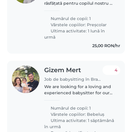
răsfățată pentru copilul nostru de
5 ani, calm, inteligent și amuzant.
Ne-ar plăcea o persoană care să-i
Numărul de copii: 1
poată ajuta cu temele și să se
Vârstele copiilor:
Preșcolar
simtă confortabilă..
Ultima activitate: 1 lună în
urmă
25,00 RON/hr
Gizem Mert
4
Job de babysitting în Brașov
We are looking for a loving and
experienced babysitter for our
child. Our 2 years old baby is
creative, energetic, and very
Numărul de copii: 1
affectionate. We expect the
Vârstele copiilor:
Bebeluș
babysitter to accompany us
Ultima activitate: 1 săptămână
during..
în urmă