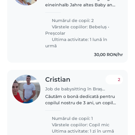
eineinhalb Jahre altes Baby and
eine ruhige sechsjährige
Tochter.
Numărul de copii: 2
Vârstele copiilor:
Bebeluș
•
Preșcolar
Ultima activitate: 1 lună în
urmă
30,00 RON/hr
Cristian
2
Job de babysitting în Brașov
Căutăm o bonă dedicată pentru
copilul nostru de 3 ani, un copil
inteligent, vorbăreț și creativ. Ne-
ar plăcea foarte mult dacă ar
Numărul de copii: 1
putea face cat mai multe
Vârstele copiilor:
Copil mic
activitati Ne-ar face plăcere..
Ultima activitate: 1 zi în urmă