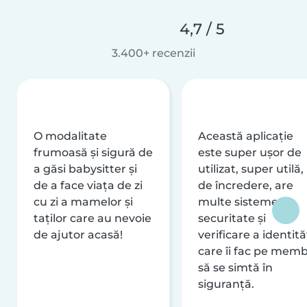
4,7 / 5
3.400+ recenzii
O modalitate
Această aplicație
frumoasă și sigură de
este super ușor de
a găsi babysitter și
utilizat, super utilă,
de a face viața de zi
de încredere, are
cu zi a mamelor și
multe sisteme de
taților care au nevoie
securitate și
de ajutor acasă!
verificare a identităț
care îi fac pe memb
să se simtă în
siguranță.