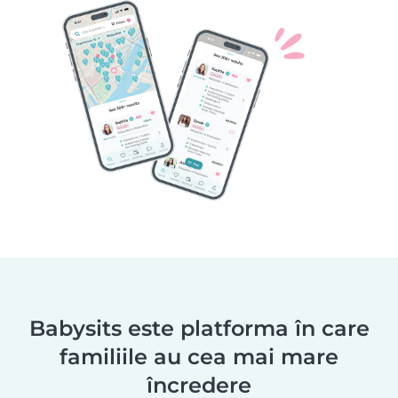
Babysits este platforma în care
familiile au cea mai mare
încredere