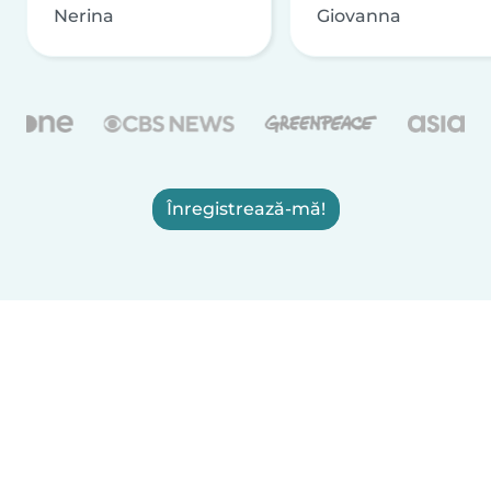
Nerina
Giovanna
Înregistrează-mă!