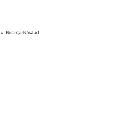
țul Bistrița-Năsăud