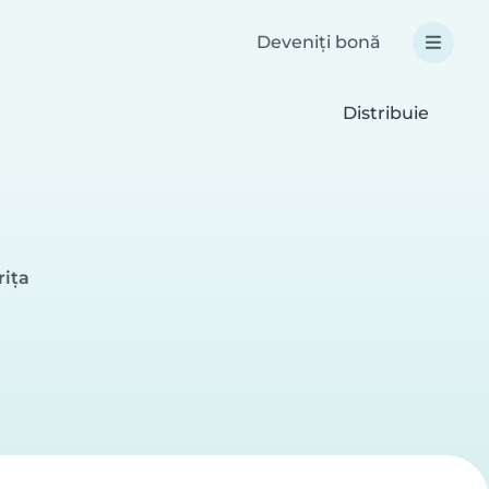
Deveniți bonă
Distribuie
rița