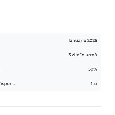
Ianuarie 2025
3 zile în urmă
s
50%
răspuns
1 zi