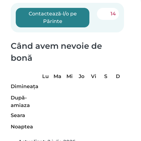
Contactează-l/o pe
14
Părinte
Când avem nevoie de
bonă
Lu
Ma
Mi
Jo
Vi
S
D
Dimineaţa
După-
amiaza
Seara
Noaptea