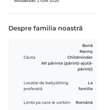
Actualizat:
2 iulie 2026
Despre familia noastră
Bonă
Nanny
Căuta
Childminder
Alt părinte (părinți-ajută-
părinți)
Locație de babysitting
La
preferată
familie
Limbi pe care le vorbim
Română