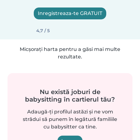
Inregistreaza-te GRATUIT
4,7 / 5
Micșorați harta pentru a găsi mai multe
rezultate.
Nu există joburi de
babysitting în cartierul tău?
Adaugă-ți profilul astăzi și ne vom
strădui să punem în legătură familiile
cu babysitter ca tine.