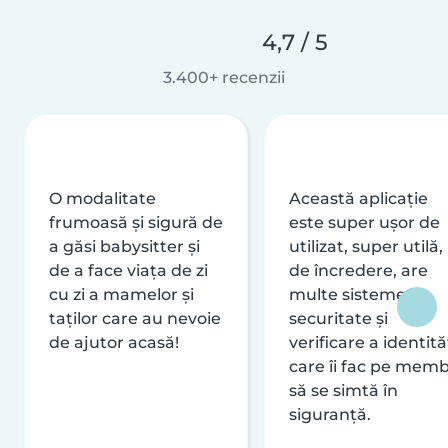
4,7 / 5
3.400+ recenzii
O modalitate
Această aplicație
frumoasă și sigură de
este super ușor de
a găsi babysitter și
utilizat, super utilă,
de a face viața de zi
de încredere, are
cu zi a mamelor și
multe sisteme de
taților care au nevoie
securitate și
de ajutor acasă!
verificare a identităț
care îi fac pe memb
să se simtă în
siguranță.