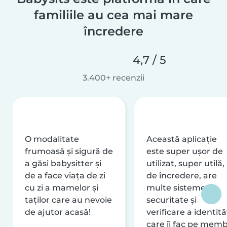
familiile au cea mai mare
încredere
4,7 / 5
3.400+ recenzii
O modalitate
Această aplicație
frumoasă și sigură de
este super ușor de
a găsi babysitter și
utilizat, super utilă,
de a face viața de zi
de încredere, are
cu zi a mamelor și
multe sisteme de
taților care au nevoie
securitate și
de ajutor acasă!
verificare a identităț
care îi fac pe memb