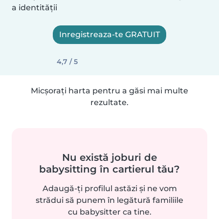
a identității
Inregistreaza-te GRATUIT
4,7 / 5
Micșorați harta pentru a găsi mai multe
rezultate.
Nu există joburi de
babysitting în cartierul tău?
Adaugă-ți profilul astăzi și ne vom
strădui să punem în legătură familiile
cu babysitter ca tine.