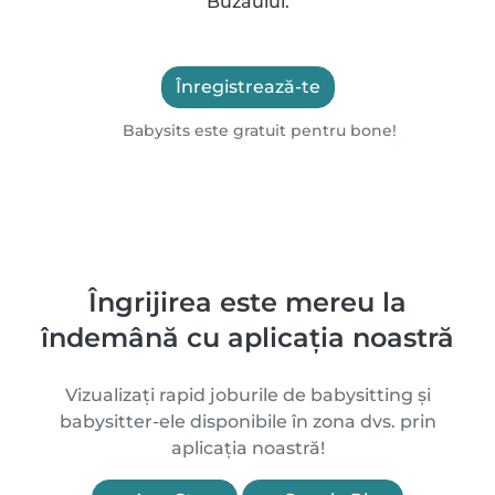
Buzăului.
Înregistrează-te
Babysits este gratuit pentru bone!
Îngrijirea este mereu la
îndemână cu aplicația noastră
Vizualizați rapid joburile de babysitting și
babysitter-ele disponibile în zona dvs. prin
aplicația noastră!