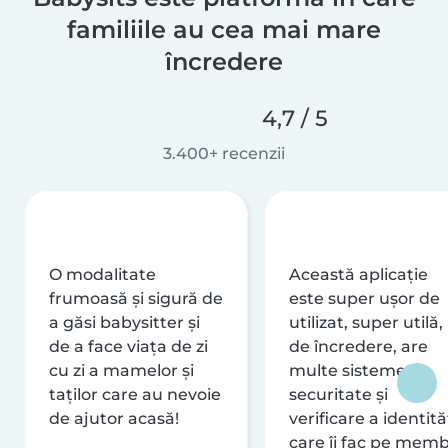
familiile au cea mai mare
încredere
4,7 / 5
3.400+ recenzii
O modalitate
Această aplicație
frumoasă și sigură de
este super ușor de
a găsi babysitter și
utilizat, super utilă,
de a face viața de zi
de încredere, are
cu zi a mamelor și
multe sisteme de
taților care au nevoie
securitate și
de ajutor acasă!
verificare a identităț
care îi fac pe memb