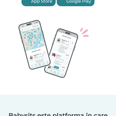
App Store
Google Play
Babysits este platforma în care