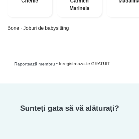
Cherlie
Carmen
Mădălin
Marinela
Bone
·
Joburi de babysitting
•
Inregistreaza-te GRATUIT
Raportează membru
Sunteți gata să vă alăturați?