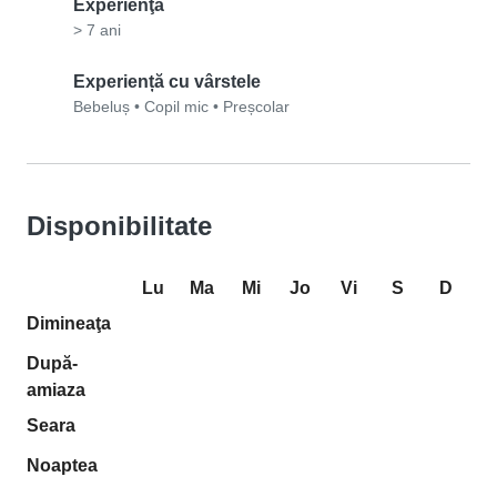
Experienţă
> 7 ani
Experiență cu vârstele
Bebeluș
•
Copil mic
•
Preșcolar
Disponibilitate
Lu
Ma
Mi
Jo
Vi
S
D
Dimineaţa
După-
amiaza
Seara
Noaptea