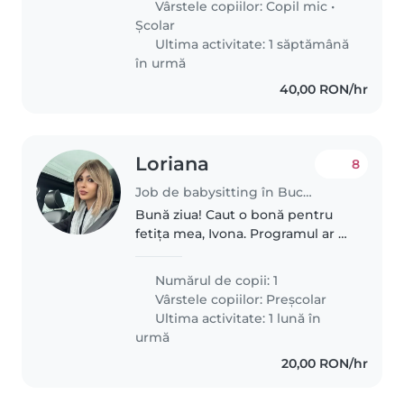
Vârstele copiilor:
Copil mic
•
ChatGPT to help with..
Școlar
Ultima activitate: 1 săptămână
în urmă
40,00 RON/hr
Loriana
8
Job de babysitting în București
Bună ziua! Caut o bonă pentru
fetița mea, Ivona. Programul ar fi
de luni până vineri, între orele
07:30 și 13:30. Responsabilitățile
Numărul de copii: 1
sunt simple: * să o scoată puțin în
Vârstele copiilor:
Preșcolar
parc; *..
Ultima activitate: 1 lună în
urmă
20,00 RON/hr