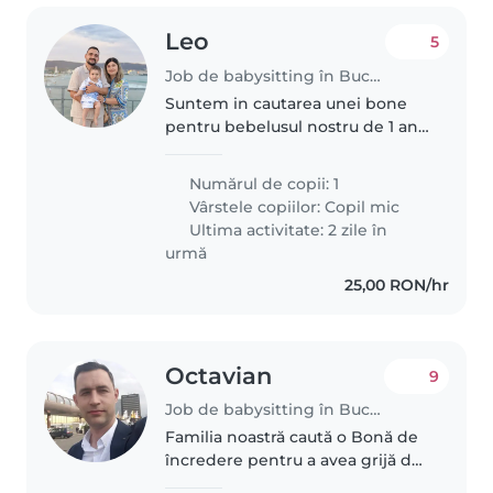
Leo
5
Job de babysitting în București
Suntem in cautarea unei bone
pentru bebelusul nostru de 1 an.
Program de luni pana vineri intre
orele 8 - 16:00. Suntem interesati
Numărul de copii: 1
doar de activitati de bona nu de
Vârstele copiilor:
Copil mic
menaj. Ne intereseaza..
Ultima activitate: 2 zile în
urmă
25,00 RON/hr
Octavian
9
Job de babysitting în București
Familia noastră caută o Bonă de
încredere pentru a avea grijă de
micuțul nostru. Preferăm pe