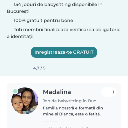
154 joburi de babysitting disponibile în
București
100% gratuit pentru bone
Toți membrii finalizează verificarea obligatorie
a identității
Inregistreaza-te GRATUIT
4,7 / 5
Madalina
1
Job de babysitting în București
Familia noastră e formată din
mine și Bianca, este o fetiță
minunată, isteață și
descurcăreață, veselă, amuzantă.