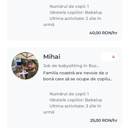
cineva care vorbește românește
Numărul de copii: 1
și se simte bine în prezența unei
Vârstele copiilor:
Bebeluș
pisici persane. Vă rugăm..
Ultima activitate: 2 zile în
urmă
40,00 RON/hr
Mihai
4
Job de babysitting în București
Familia noastră are nevoie de o
bonă care să se ocupe de copilul
nostru energic de 7 luni, curajos
și inteligent. trebuie să fie
Numărul de copii: 1
confortabilă cu animalele de
Vârstele copiilor:
Bebeluș
companie. De asemenea..
Ultima activitate: 3 zile în
urmă
25,00 RON/hr