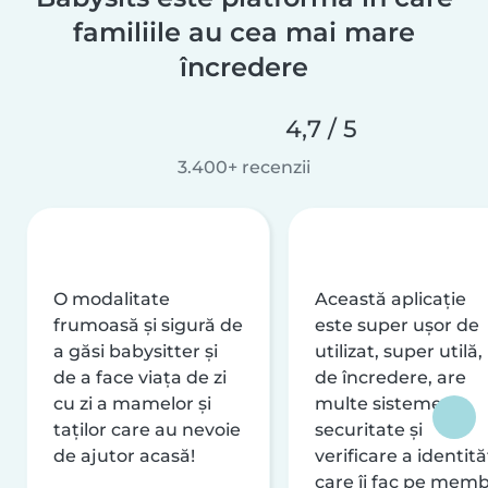
familiile au cea mai mare
încredere
4,7 / 5
3.400+ recenzii
O modalitate
Această aplicație
frumoasă și sigură de
este super ușor de
a găsi babysitter și
utilizat, super utilă,
de a face viața de zi
de încredere, are
cu zi a mamelor și
multe sisteme de
taților care au nevoie
securitate și
de ajutor acasă!
verificare a identităț
care îi fac pe memb