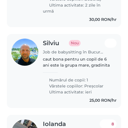
playtime activities for our little..
Ultima activitate: 2 zile în
urmă
30,00 RON/hr
Silviu
Nou
Job de babysitting în București
caut bona pentru un copil de 6
ani este la grupa mare, gradinita
Numărul de copii: 1
Vârstele copiilor:
Preșcolar
Ultima activitate: ieri
25,00 RON/hr
Iolanda
8