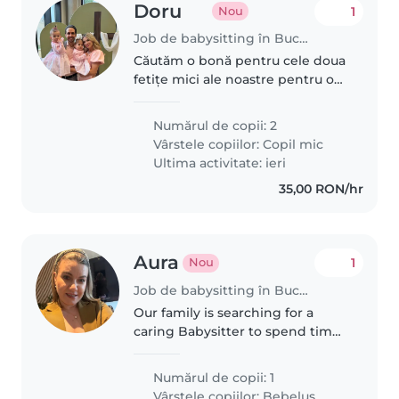
Doru
1
Nou
Job de babysitting în București
Căutăm o bonă pentru cele doua
fetițe mici ale noastre pentru o
perioada de 3-5 zile care sa fie
dispusa sa călătorească cu noi
Numărul de copii: 2
pana la Constanta pe dățile din
Vârstele copiilor:
Copil mic
Septembrie 4-6. Drumul,..
Ultima activitate: ieri
35,00 RON/hr
Aura
1
Nou
Job de babysitting în București
Our family is searching for a
caring Babysitter to spend time
with our cheerful baby explorer.
Looking for someone dedicated
Numărul de copii: 1
to nurture and engage in
Vârstele copiilor:
Bebeluș