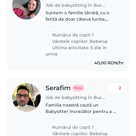
Job de babysitting în București
Suntem o familie tânără, cu o
fetiță de doar câteva lunite,
căutăm pe cineva curat, grijuliu și
empatic căre sa ne ajute cu
Numărul de copii: 1
bebelina noastră și alte treburi
Vârstele copiilor:
Bebeluș
casnice minore, de rutina.
Ultima activitate: 5 zile în
urmă
40,00 RON/hr
Serafim
2
Nou
Job de babysitting în București
Familia noastră caută un
Babysitter încrezător pentru a ne
îngriji copilul de 1 an. Copilul
nostru este curios, prietenos și
Numărul de copii: 1
calm, deci căutăm pe cineva
Vârstele copiilor:
Bebeluș