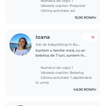
Numărul de copii: 1
E un copil ușor de îndrăgit. Am
Vârstele copiilor:
Preșcolar
nevoie de o persoană care o
Ultima activitate: azi
poate..
15,00 RON/hr
Ioana
15
Job de babysitting în București
Suntem o familie mică, cu un
bebeluș de 7 luni, suntem în
căutarea unei bone ocazional
Numărul de copii: 1
Vârstele copiilor:
Bebeluș
Ultima activitate: 1 săptămână
în urmă
40,00 RON/hr