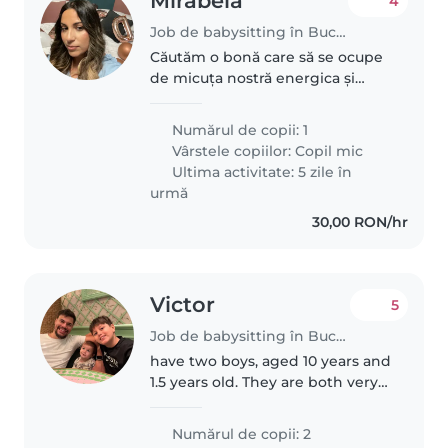
Mirabela
4
Job de babysitting în București
Căutăm o bonă care să se ocupe
de micuța nostră energica și
vorbăreață . Este necesar să fie
confortabilă cu
Numărul de copii: 1
Vârstele copiilor:
Copil mic
Ultima activitate: 5 zile în
urmă
30,00 RON/hr
Victor
5
Job de babysitting în București
have two boys, aged 10 years and
1.5 years old. They are both very
calm, gentle, and well-behaved.
They only speak Portuguese, but
Numărul de copii: 2
my older son knows how to use