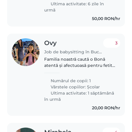
calm și plin de bunătate. Dacă..
Ultima activitate: 6 zile în
urmă
50,00 RON/hr
Ovy
3
Job de babysitting în București
Familia noastră caută o Bonă
atentă și afectuoasă pentru fetita
de 8 ani. Are nevoie de cineva
care să o susțină la teme și să se
Numărul de copii: 1
adapteze energiei sale pozitive.
Vârstele copiilor:
Școlar
Locuim într-o casă..
Ultima activitate: 1 săptămână
în urmă
20,00 RON/hr