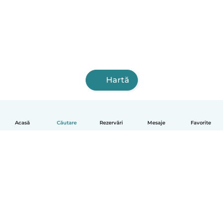
Hartă
Acasă
Căutare
Rezervări
Mesaje
Favorite
Română
Cum funcționează
Ajutor