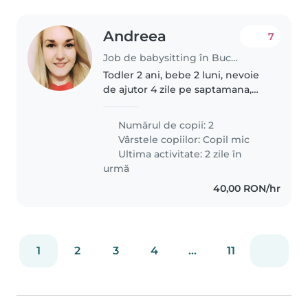
Andreea
7
Job de babysitting în București
Todler 2 ani, bebe 2 luni, nevoie
de ajutor 4 zile pe saptamana,
maxim 4h/zi. Doar pentru copilul
de 2 ani, activitati si joaca
Numărul de copii: 2
Vârstele copiilor:
Copil mic
Ultima activitate: 2 zile în
urmă
40,00 RON/hr
1
2
3
4
...
11