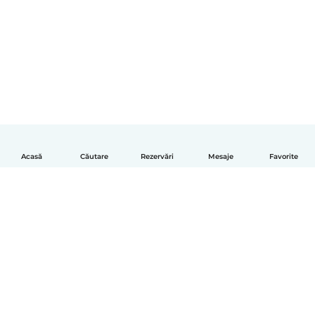
Acasă
Căutare
Rezervări
Mesaje
Favorite
Română
Cum funcționează
Ajutor