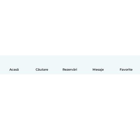
Acasă
Căutare
Rezervări
Mesaje
Favorite
Română
Cum funcționează
Ajutor