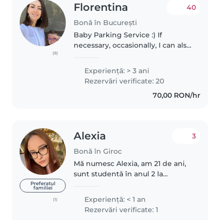
Florentina
40
Bonă în București
Baby Parking Service :) If
necessary, occasionally, I can also
(9)
come to the family :D
Professionally - I was a jurist and
Experienţă: > 3 ani
a translator. I've been a notary
Rezervări verificate: 20
assistant until taking the..
70,00 RON/hr
Alexia
3
Bonă în Giroc
Mă numesc Alexia, am 21 de ani,
sunt studentă în anul 2 la
facultatea de medicină
Preferatul
familiei
veterinară. Sunt o fire
Experienţă: < 1 an
(1)
descurcăreață, creativă,
Rezervări verificate: 1
distractivă și energică și îmi