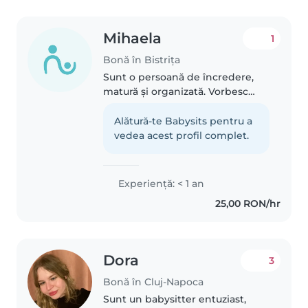
Mihaela
1
Bonă în Bistrița
Sunt o persoană de încredere,
matură și organizată. Vorbesc
fluent limba engleză și am
rezultate foarte bune la școală,
Alătură-te Babysits pentru a
ceea ce îmi permite să ofer
vedea acest profil complet.
ajutor și la teme sau la învățarea..
Experienţă: < 1 an
25,00 RON/hr
Dora
3
Bonă în Cluj-Napoca
Sunt un babysitter entuziast,