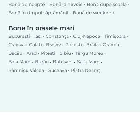
Bonă de noapte
Bonă la nevoie
Bonă după școală
Bonă în timpul săptămânii
Bonă de weekend
Bone în orașele mari
București
Iași
Constanța
Cluj-Napoca
Timișoara
Craiova
Galați
Brașov
Ploiești
Brăila
Oradea
Bacău
Arad
Pitești
Sibiu
Târgu Mureș
Baia Mare
Buzău
Botoșani
Satu Mare
Râmnicu Vâlcea
Suceava
Piatra Neamț
Drobeta-Turnu Severin
Târgu Jiu
Tulcea
Târgoviște
Bistrița
Slatina
Focșani
Vaslui
Hunedoara
Giurgiu
Roman
Bârlad
Deva
Alba Iulia
Zalău
Sfântu Gheorghe