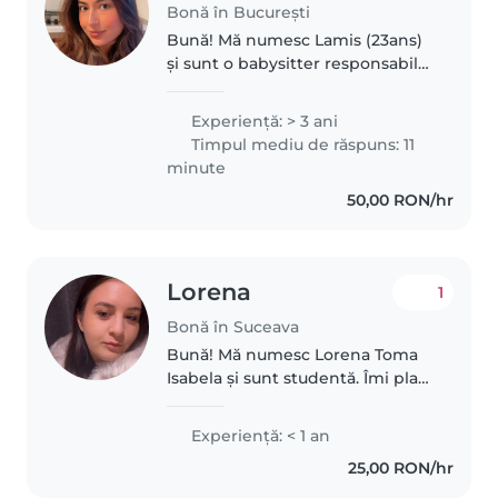
Bonă în București
Bună! Mă numesc Lamis (23ans)
și sunt o babysitter responsabilă,
grijulie și răbdătoare. Îmi place să
lucrez cu copiii și să îi ajut să se
Experienţă: > 3 ani
simtă în siguranță, fericiți și
Timpul mediu de răspuns: 11
confortabil...
minute
50,00 RON/hr
Lorena
1
Bonă în Suceava
Bună! Mă numesc Lorena Toma
Isabela și sunt studentă. Îmi plac
foarte mult copiii și sunt o
persoană responsabilă, calmă și
Experienţă: < 1 an
veselă. Fiind studentă, am un
25,00 RON/hr
program flexibil și mă pot..