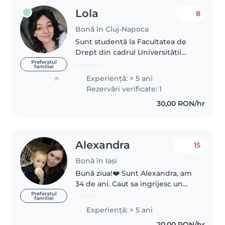
Lola
8
Bonă în Cluj-Napoca
Sunt studentă la Facultatea de
Drept din cadrul Universității
Babeş-Bolyai, iar printre
Preferatul
familiei
numeroasele mele pasiuni pot
Experienţă: > 5 ani
(1)
aminti lectura, voluntariatul,
Rezervări verificate: 1
pictura și explorarea. Sunt o fire..
30,00 RON/hr
Alexandra
15
Bonă în Iași
Bună ziua!❤️ Sunt Alexandra, am
34 de ani. Caut sa ingrijesc un
copil, 2 part time de 3 4 ori pe
Preferatul
familiei
saptamana. Am experientă cu
Experienţă: > 5 ani
copiii sunt si eu mamă, am lucrat
20,00 RON/hr