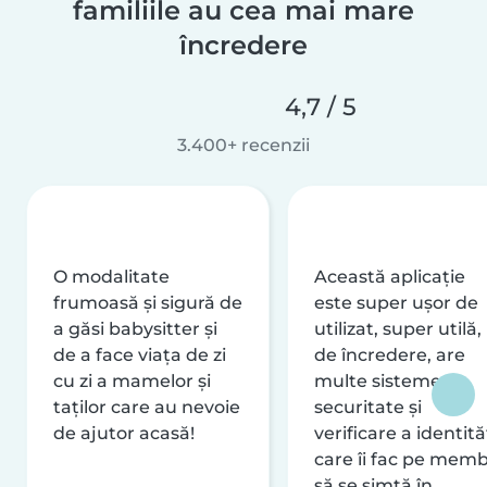
familiile au cea mai mare
încredere
4,7 / 5
3.400+ recenzii
O modalitate
Această aplicație
frumoasă și sigură de
este super ușor de
a găsi babysitter și
utilizat, super utilă,
de a face viața de zi
de încredere, are
cu zi a mamelor și
multe sisteme de
taților care au nevoie
securitate și
de ajutor acasă!
verificare a identităț
care îi fac pe memb
să se simtă în