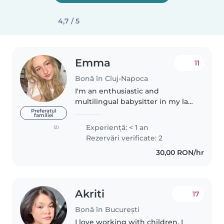
4,7 / 5
Emma
11
Bonă în Cluj-Napoca
I'm an enthusiastic and
multilingual babysitter in my late
teens. With experience caring
Preferatul
familiei
for children of all ages, from
Experienţă: < 1 an
(2)
babies to school-aged kids, I'm
Rezervări verificate: 2
comfortable with a wide range..
30,00 RON/hr
Akriti
17
Bonă în București
I love working with children. I