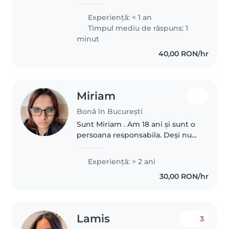
working with children,
particularly preschoolers. I have a
Experienţă: < 1 an
calm demeanor and enjoy
Timpul mediu de răspuns: 1
engaging kids with drawing,
minut
reading, and music...
40,00 RON/hr
Miriam
Bonă în București
Sunt Miriam . Am 18 ani și sunt o
persoana responsabila. Deși nu
am mulți ani de experienta, știu
sa am grija de un copil și sa fac
Experienţă: > 2 ani
activitati interactive și
30,00 RON/hr
interesante. Am răbdare..
Lamis
3