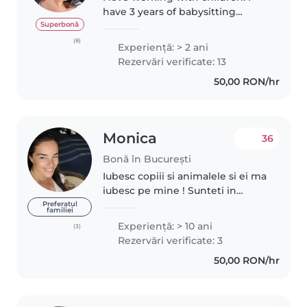
have 3 years of babysitting
experience, primarily with
Superbonă
babies and toddlers. I also have
(8)
Experienţă: > 2 ani
experience with children with
Rezervări verificate: 13
special needs, particularly,
50,00 RON/hr
epilepsy...
Monica
36
Bonă în București
Iubesc copiii si animalele si ei ma
iubesc pe mine ! Sunteti in
cautatea unei persoane care sa
Preferatul
familiei
faca mai mult decat
Experienţă: > 10 ani
(3)
supravegherea si indeplinirea
Rezervări verificate: 3
nevoilor primare ale copilului?
50,00 RON/hr
Daca..