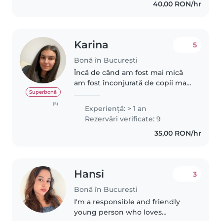
40,00 RON/hr
place să fac activități..
Karina
5
Bonă în București
Încă de când am fost mai mică
am fost înconjurată de copii mai
micuți de care am mai avut grijă,
Superbonă
iar ulterior când eram în liceu au
(5)
Experienţă: > 1 an
apărut nepoții mei, de care
Rezervări verificate: 9
aveam grijă ocazional...
35,00 RON/hr
Hansi
3
Bonă în București
I'm a responsible and friendly
young person who loves