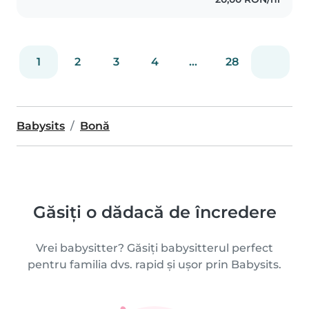
ca ingrijitoare la o gradinită..
1
2
3
4
...
28
Babysits
Bonă
Găsiți o dădacă de încredere
Vrei babysitter? Găsiți babysitterul perfect
pentru familia dvs. rapid și ușor prin Babysits.