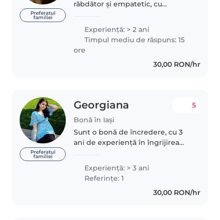
răbdător și empatetic, cu
experiență de peste un an în
Preferatul
familiei
îngrijirea copiilor de toate
Experienţă: > 2 ani
vârstele, de la bebeluși până la
Timpul mediu de răspuns: 15
adolescenți. am abilități practice..
ore
30,00 RON/hr
Georgiana
5
Bonă în Iași
Sunt o bonă de încredere, cu 3
ani de experiență în îngrijirea
copiilor, de la bebeluși la
Preferatul
familiei
preșcolari. Vorbesc fluent
Experienţă: > 3 ani
engleza și româna și sunt
Referințe: 1
confortabil în a mă ocupa de
30,00 RON/hr
diverse..