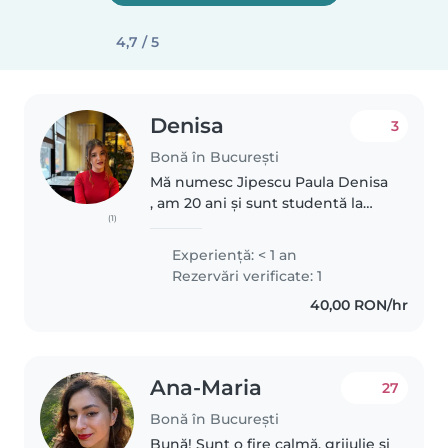
4,7 / 5
Denisa
3
Bonă în București
Mă numesc Jipescu Paula Denisa
, am 20 ani și sunt studentă la
(1)
Facultatea de Litere din cadrul
Universității din București,
Experienţă: < 1 an
urmând să mă înscriu în timpul
Rezervări verificate: 1
anului la diverse cursuri..
40,00 RON/hr
Ana-Maria
27
Bonă în București
Bună! Sunt o fire calmă, grijulie și