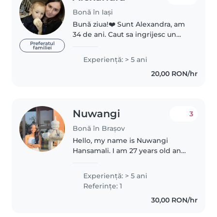
Bonă în Iași
Bună ziua!❤️ Sunt Alexandra, am
34 de ani. Caut sa ingrijesc un
copil, 2 part time de 3 4 ori pe
Preferatul
familiei
saptamana. Am experientă cu
Experienţă: > 5 ani
copiii sunt si eu mamă, am lucrat
20,00 RON/hr
ca ingrijitoare la o gradinită..
Nuwangi
3
Bonă în Brașov
Hello, my name is Nuwangi
Hansamali. I am 27 years old and
live in Brașov. I have over 5 years
of experience working with
Experienţă: > 5 ani
children as a preschool teacher
Referințe: 1
in Sri Lanka. I am caring,..
30,00 RON/hr