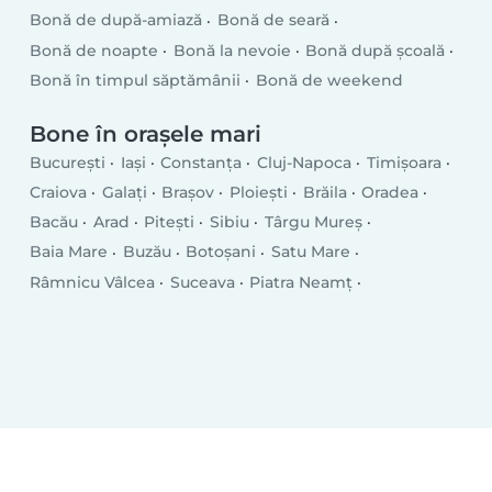
Bonă de după-amiază
Bonă de seară
Bonă de noapte
Bonă la nevoie
Bonă după școală
Bonă în timpul săptămânii
Bonă de weekend
Bone în orașele mari
București
Iași
Constanța
Cluj-Napoca
Timișoara
Craiova
Galați
Brașov
Ploiești
Brăila
Oradea
Bacău
Arad
Pitești
Sibiu
Târgu Mureș
Baia Mare
Buzău
Botoșani
Satu Mare
Râmnicu Vâlcea
Suceava
Piatra Neamț
Drobeta-Turnu Severin
Târgu Jiu
Tulcea
Târgoviște
Bistrița
Slatina
Focșani
Vaslui
Hunedoara
Giurgiu
Roman
Bârlad
Deva
Alba Iulia
Zalău
Sfântu Gheorghe