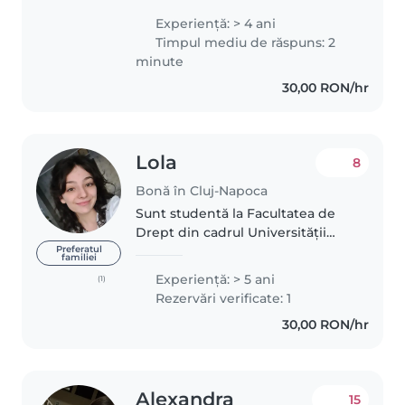
mediu plin de grijă, răbdare și
Experienţă: > 4 ani
bucurie. Am terminat Liceul
Timpul mediu de răspuns: 2
Pedagogic și, pe parcurs,..
minute
30,00 RON/hr
Lola
8
Bonă în Cluj-Napoca
Sunt studentă la Facultatea de
Drept din cadrul Universității
Babeş-Bolyai, iar printre
Preferatul
familiei
numeroasele mele pasiuni pot
Experienţă: > 5 ani
(1)
aminti lectura, voluntariatul,
Rezervări verificate: 1
pictura și explorarea. Sunt o fire..
30,00 RON/hr
Alexandra
15