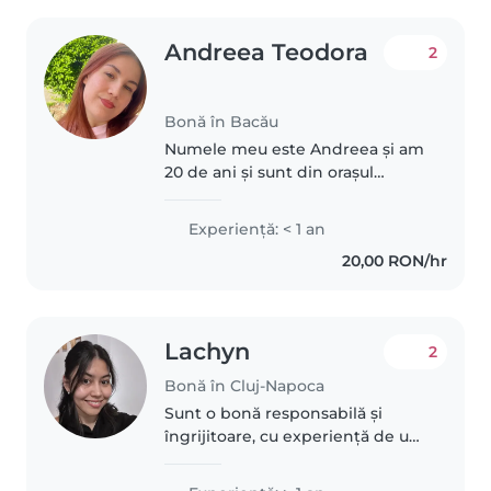
Andreea Teodora
2
Bonă în Bacău
Numele meu este Andreea și am
20 de ani și sunt din orașul
Bacău, unde îmi și caut de
muncă acum. Sunt studentă în
Experienţă: < 1 an
anul 1 la facultatea de psihologie
20,00 RON/hr
din Târgu Mureș și fac modul
psihopedagogic..
Lachyn
2
Bonă în Cluj-Napoca
Sunt o bonă responsabilă și
îngrijitoare, cu experiență de un
an în îngrijirea copiilor mici. Îmi
place să desenez și să fac lucruri