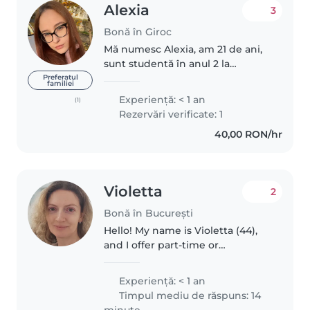
Alexia
3
Bonă în Giroc
Mă numesc Alexia, am 21 de ani,
sunt studentă în anul 2 la
facultatea de medicină
Preferatul
familiei
veterinară. Sunt o fire
Experienţă: < 1 an
(1)
descurcăreață, creativă,
Rezervări verificate: 1
distractivă și energică și îmi
40,00 RON/hr
place să fac activități..
Violetta
2
Bonă în București
Hello! My name is Violetta (44),
and I offer part-time or
occasional babysitting in
Bucharest. I enjoy spending time
Experienţă: < 1 an
with children and always treat
Timpul mediu de răspuns: 14
them with care, respect, and
minute