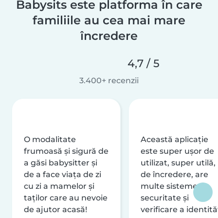
Babysits este platforma în care
familiile au cea mai mare
încredere
4,7 / 5
3.400+ recenzii
O modalitate
Această aplicație
frumoasă și sigură de
este super ușor de
a găsi babysitter și
utilizat, super utilă,
de a face viața de zi
de încredere, are
cu zi a mamelor și
multe sisteme de
taților care au nevoie
securitate și
de ajutor acasă!
verificare a identităț