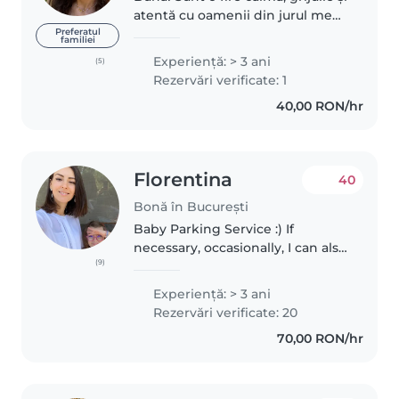
atentă cu oamenii din jurul meu,
mai ales când vine vorba de
Preferatul
familiei
copii. Îmi place să petrec timpul
Experienţă: > 3 ani
(5)
cu cei mici și sa le descopăr
Rezervări verificate: 1
pasiunile și dorințele!..
40,00 RON/hr
Florentina
40
Bonă în București
Baby Parking Service :) If
necessary, occasionally, I can also
(9)
come to the family :D
Professionally - I was a jurist and
Experienţă: > 3 ani
a translator. I've been a notary
Rezervări verificate: 20
assistant until taking the..
70,00 RON/hr