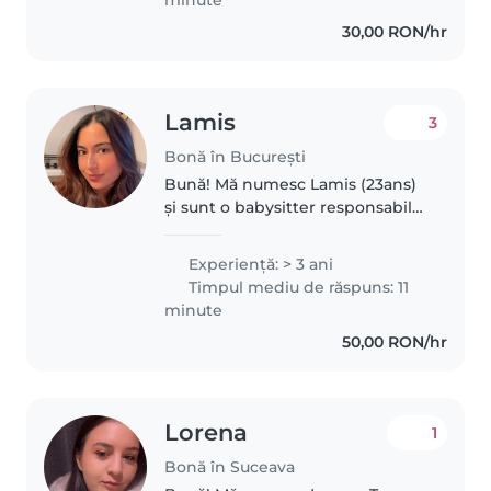
attention...
30,00 RON/hr
Lamis
3
Bonă în București
Bună! Mă numesc Lamis (23ans)
și sunt o babysitter responsabilă,
grijulie și răbdătoare. Îmi place să
lucrez cu copiii și să îi ajut să se
Experienţă: > 3 ani
simtă în siguranță, fericiți și
Timpul mediu de răspuns: 11
confortabil...
minute
50,00 RON/hr
Lorena
1
Bonă în Suceava