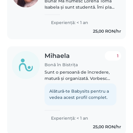
Bună! Mă numesc Lorena Toma
Isabela și sunt studentă. Îmi plac
foarte mult copiii și sunt o
persoană responsabilă, calmă și
Experienţă: < 1 an
veselă. Fiind studentă, am un
25,00 RON/hr
program flexibil și mă pot..
Mihaela
1
Bonă în Bistrița
Sunt o persoană de încredere,
matură și organizată. Vorbesc
fluent limba engleză și am
rezultate foarte bune la școală,
Alătură-te Babysits pentru a
ceea ce îmi permite să ofer
vedea acest profil complet.
ajutor și la teme sau la învățarea..
Experienţă: < 1 an
25,00 RON/hr