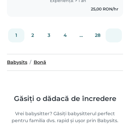
Experienţă: > 1 an
manuale plăcute cu cei mici.
25,00 RON/hr
Sunt confortabilă..
1
2
3
4
...
28
Babysits
Bonă
Găsiți o dădacă de încredere
Vrei babysitter? Găsiți babysitterul perfect
pentru familia dvs. rapid și ușor prin Babysits.