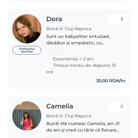
Dora
3
Bonă în Cluj-Napoca
Sunt un babysitter entuziast,
răbdător și empatetic, cu
experiență de peste un an în
Preferatul
familiei
îngrijirea copiilor de toate
Experienţă: > 2 ani
vârstele, de la bebeluși până la
Timpul mediu de răspuns: 15
adolescenți. am abilități practice..
ore
30,00 RON/hr
Camelia
2
Bonă în Cluj-Napoca
Bună! Mă numesc Camelia, am 21
de ani și cred cu tărie că fiecare
copil merită să crească într-un