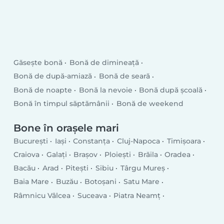
Găsește bonă
Bonă de dimineață
Bonă de după-amiază
Bonă de seară
Bonă de noapte
Bonă la nevoie
Bonă după școală
Bonă în timpul săptămânii
Bonă de weekend
Bone în orașele mari
București
Iași
Constanța
Cluj-Napoca
Timișoara
Craiova
Galați
Brașov
Ploiești
Brăila
Oradea
Bacău
Arad
Pitești
Sibiu
Târgu Mureș
Baia Mare
Buzău
Botoșani
Satu Mare
Râmnicu Vâlcea
Suceava
Piatra Neamț
Drobeta-Turnu Severin
Târgu Jiu
Tulcea
Târgoviște
Bistrița
Slatina
Focșani
Vaslui