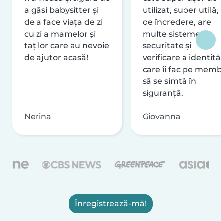
a găsi babysitter și
utilizat, super utilă,
de a face viața de zi
de încredere, are
cu zi a mamelor și
multe sisteme de
taților care au nevoie
securitate și
de ajutor acasă!
verificare a identităț
care îi fac pe memb
să se simtă în
siguranță.
Nerina
Giovanna
Înregistrează-mă!