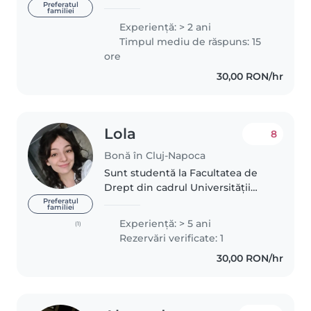
experiență de peste un an în
Preferatul
familiei
îngrijirea copiilor de toate
Experienţă: > 2 ani
vârstele, de la bebeluși până la
Timpul mediu de răspuns: 15
adolescenți. am abilități practice..
ore
30,00 RON/hr
Lola
8
Bonă în Cluj-Napoca
Sunt studentă la Facultatea de
Drept din cadrul Universității
Babeş-Bolyai, iar printre
Preferatul
familiei
numeroasele mele pasiuni pot
Experienţă: > 5 ani
(1)
aminti lectura, voluntariatul,
Rezervări verificate: 1
pictura și explorarea. Sunt o fire..
30,00 RON/hr