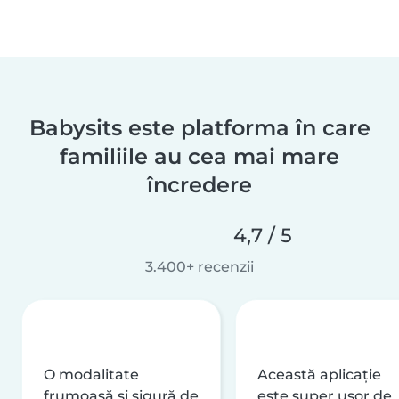
Babysits este platforma în care
familiile au cea mai mare
încredere
4,7 / 5
3.400+ recenzii
O modalitate
Această aplicație
frumoasă și sigură de
este super ușor de