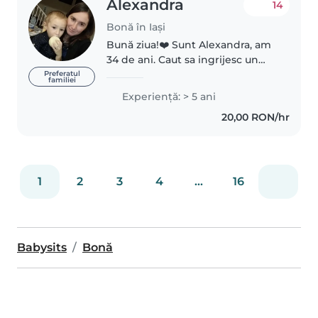
Alexandra
14
Bonă în Iași
Bună ziua!❤️ Sunt Alexandra, am
34 de ani. Caut sa ingrijesc un
copil, 2 part time de 3 4 ori pe
Preferatul
familiei
saptamana. Am experientă cu
Experienţă: > 5 ani
copiii sunt si eu mamă, am lucrat
20,00 RON/hr
ca ingrijitoare la o gradinită..
1
2
3
4
...
16
Babysits
Bonă