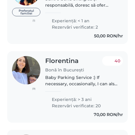
responsabilă, doresc să ofer
îngrijire de calitate copiilor dvs.
Preferatul
familiei
Am experiență practică în
Experienţă: < 1 an
(1)
îngrijirea copiilor, sunt si
Rezervări verificate: 2
students la stomatologia in anul..
50,00 RON/hr
Florentina
40
Bonă în București
Baby Parking Service :) If
necessary, occasionally, I can also
(9)
come to the family :D
Professionally - I was a jurist and
Experienţă: > 3 ani
a translator. I've been a notary
Rezervări verificate: 20
assistant until taking the..
70,00 RON/hr