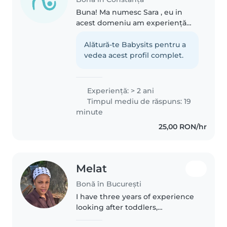
Buna! Ma numesc Sara , eu in
acest domeniu am experiență
datorită verișorilor alături de care
am petrecut mulți ani împreună
Alătură-te Babysits pentru a
și am avut grijă de ei. Sunt
vedea acest profil complet.
responsabila, îi pot ajuta..
Experienţă: > 2 ani
Timpul mediu de răspuns: 19
minute
25,00 RON/hr
Melat
Bonă în București
I have three years of experience
looking after toddlers,
preschoolers, and grade-