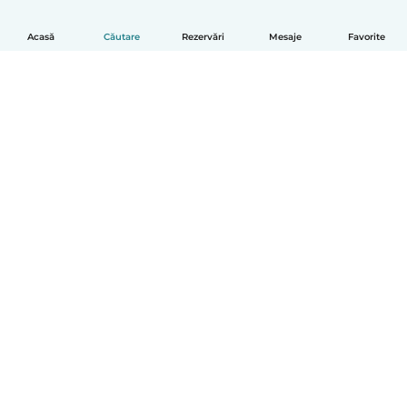
Acasă
Căutare
Rezervări
Mesaje
Favorite
Română
Cum funcționează
Ajutor
Termeni și confidențialitate
Prețuri
Detaliile companiei
Babysits pentru Slujbă
Standardele comunității