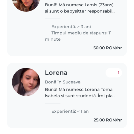
Bună! Mă numesc Lamis (23ans)
și sunt o babysitter responsabilă,
grijulie și răbdătoare. Îmi place să
lucrez cu copiii și să îi ajut să se
Experienţă: > 3 ani
simtă în siguranță, fericiți și
Timpul mediu de răspuns: 11
confortabil...
minute
50,00 RON/hr
Lorena
1
Bonă în Suceava
Bună! Mă numesc Lorena Toma
Isabela și sunt studentă. Îmi plac
foarte mult copiii și sunt o
persoană responsabilă, calmă și
Experienţă: < 1 an
veselă. Fiind studentă, am un
25,00 RON/hr
program flexibil și mă pot..