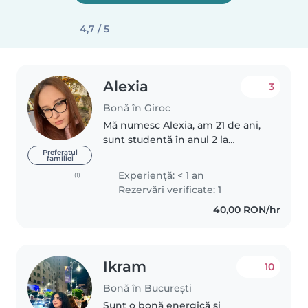
4,7 / 5
Alexia
3
Bonă în Giroc
Mă numesc Alexia, am 21 de ani,
sunt studentă în anul 2 la
facultatea de medicină
Preferatul
familiei
veterinară. Sunt o fire
Experienţă: < 1 an
(1)
descurcăreață, creativă,
Rezervări verificate: 1
distractivă și energică și îmi
40,00 RON/hr
place să fac activități..
Ikram
10
Bonă în București
Sunt o bonă energică și