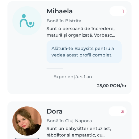
Mihaela
1
Bonă în Bistrița
Sunt o persoană de încredere,
matură și organizată. Vorbesc
fluent limba engleză și am
rezultate foarte bune la școală,
Alătură-te Babysits pentru a
ceea ce îmi permite să ofer
vedea acest profil complet.
ajutor și la teme sau la învățarea..
Experienţă: < 1 an
25,00 RON/hr
Dora
3
Bonă în Cluj-Napoca
Sunt un babysitter entuziast,
răbdător și empatetic, cu