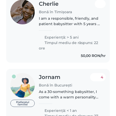
Cherlie
Bonă în Timișoara
I am a responsible, friendly, and
patient babysitter with 5 years of
experience caring for children,
from toddlers to school-aged
Experienţă: > 5 ani
kids. I speak English, French, and
Timpul mediu de răspuns: 22
Romanian, and I..
ore
50,00 RON/hr
Jornam
4
Bonă în București
As a 30-something babysitter, I
come with a warm personality
and a fun, playful approach. I'm
Preferatul
familiei
fluent in English, Romanian, and
Experienţă: < 1 an
Tagalog, making me a great fit
Timpul mediu de răspuns: 27