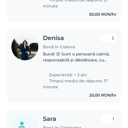
for multilingual households...
minute
50,00 RON/hr
Denisa
2
Bonă în Craiova
Bună! 😊 Sunt o persoană calmă,
responsabilă și răbdătoare, cu
mare drag față de copii. Îmi place
să petrec timp cu cei mici, să mă
Experienţă: > 3 ani
joc cu ei și să îi ajut să învețe
Timpul mediu de răspuns: 17
lucruri noi într-un..
minute
20,00 RON/hr
Sara
1
Bonă în Constanța