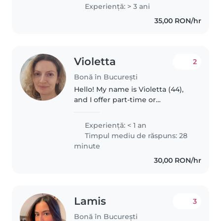
schoolers. My calm and caring
Experienţă: > 3 ani
approach makes learning feel
35,00 RON/hr
like play—I love storytelling,
drawing,..
Violetta
2
Bonă în București
Hello! My name is Violetta (44),
and I offer part-time or
occasional babysitting in
Bucharest. I enjoy spending time
Experienţă: < 1 an
with children and always treat
Timpul mediu de răspuns: 28
them with care, respect, and
minute
attention...
30,00 RON/hr
Lamis
3
Bonă în București