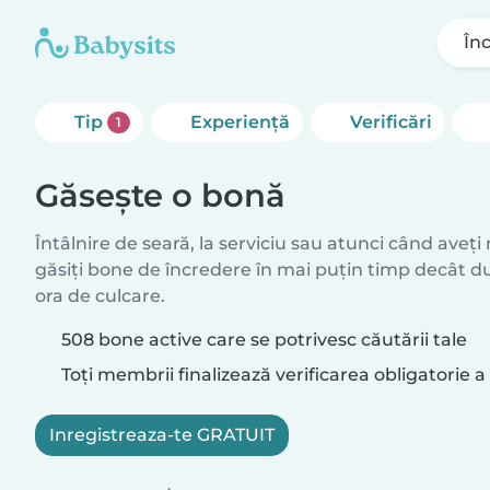
În
Tip
Experienţă
Verificări
1
Găsește o bonă
Întâlnire de seară, la serviciu sau atunci când aveți
găsiți bone de încredere în mai puțin timp decât d
ora de culcare.
508 bone active care se potrivesc căutării tale
Toți membrii finalizează verificarea obligatorie a 
Inregistreaza-te GRATUIT