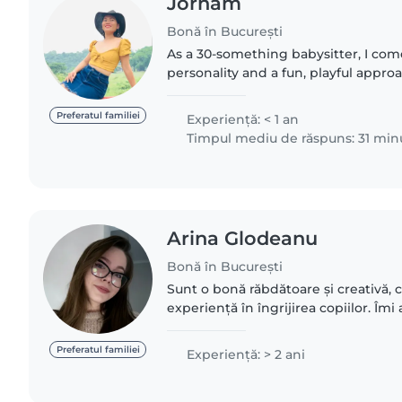
Jornam
Bonă în București
As a 30-something babysitter, I co
personality and a fun, playful approa
English, Romanian, and Tagalog, mak
multilingual households...
Preferatul familiei
Experienţă: < 1 an
Timpul mediu de răspuns: 31 min
Arina Glodeanu
Bonă în București
Sunt o bonă răbdătoare și creativă, 
experiență în îngrijirea copiilor. Î
abordarea în funcție de personalitate
copil. Am avut..
Preferatul familiei
Experienţă: > 2 ani