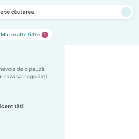
cepe căutarea
Mai multe filtre
1
 nevoie de o pauză:
urează să negociați
identității