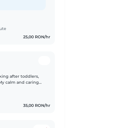
ute
25,00 RON/hr
king after toddlers,
 My calm and caring
lay—I love
35,00 RON/hr