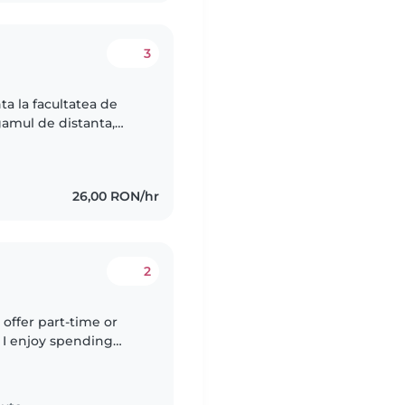
3
ta la facultatea de
gamul de distanta,
n program flexibil.
26,00 RON/hr
2
 offer part-time or
g
 them with care,