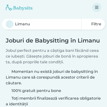
Filtre
Joburi de Babysitting în Limanu
Jobul perfect pentru a câștiga bani făcând ceea
ce iubești. Găsește joburi de bonă în apropierea
ta, după propriile tale condiții.
Momentan nu există joburi de babysitting în
Limanu care să corespundă acestor criterii de
căutare.
100% gratuit pentru bone
Toți membrii finalizează verificarea obligatorie
a identității