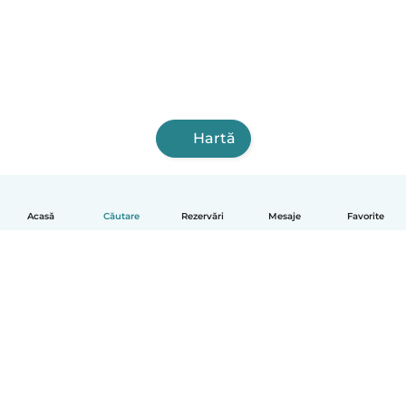
Hartă
Acasă
Căutare
Rezervări
Mesaje
Favorite
Română
Cum funcționează
Ajutor
Termeni și confidențialitate
Prețuri