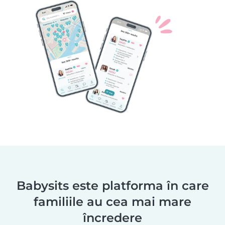
Babysits este platforma în care
familiile au cea mai mare
încredere